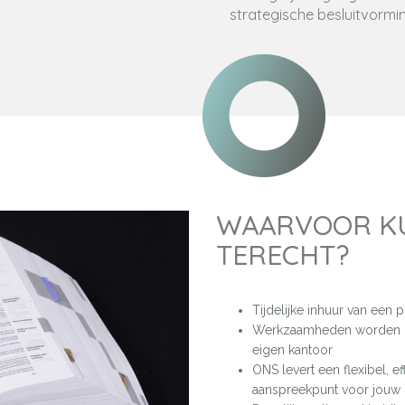
strategische besluitvormi
WAARVOOR KU
TERECHT?
Tijdelijke inhuur van een pr
Werkzaamheden worden uit
eigen kantoor
ONS levert een flexibel, ef
aanspreekpunt voor jouw