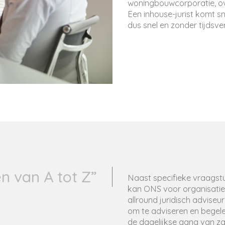
woningbouwcorporatie, ove
Een inhouse-jurist komt s
dus snel en zonder tijdsve
en van A tot Z”
Naast specifieke vraagst
kan ONS voor organisatie
allround juridisch adviseur
om te adviseren en begele
de dagelijkse gang van z