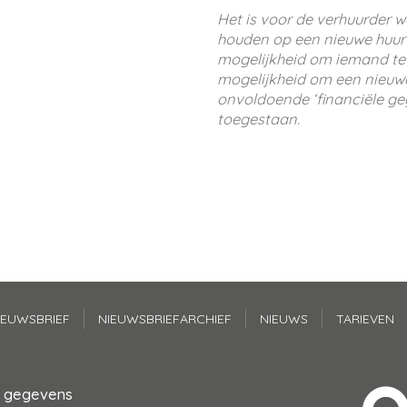
Het is voor de verhuurder w
houden op een nieuwe huur
mogelijkheid om iemand te w
mogelijkheid om een nieuwe
onvoldoende ‘financiële geg
toegestaan.
IEUWSBRIEF
NIEUWSBRIEFARCHIEF
NIEUWS
TARIEVEN
t gegevens