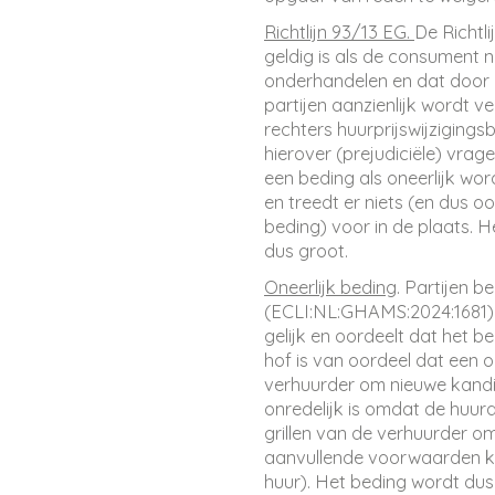
Richtlijn 93/13 EG.
De Richtli
geldig is als de consument 
onderhandelen en dat door 
partijen aanzienlijk wordt v
rechters huurprijswijzigings
hierover (prejudiciële) vra
een beding als oneerlijk wo
en treedt er niets (en dus oo
beding) voor in de plaats. H
dus groot.
Oneerlijk beding
. Partijen 
(ECLI:NL:GHAMS:2024:1681). 
gelijk en oordeelt dat het be
hof is van oordeel dat een 
verhuurder om nieuwe kandi
onredelijk is omdat de huur
grillen van de verhuurder om
aanvullende voorwaarden ka
huur). Het beding wordt dus