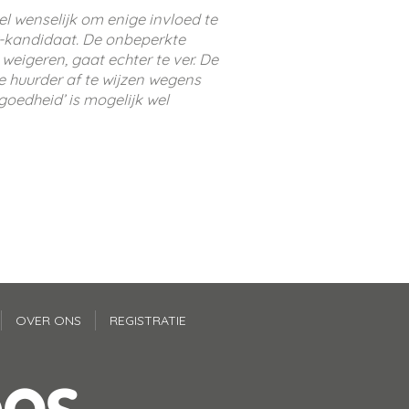
el wenselijk om enige invloed te
-kandidaat. De onbeperkte
eigeren, gaat echter te ver. De
 huurder af te wijzen wegens
oedheid’ is mogelijk wel
OVER ONS
REGISTRATIE