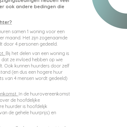
ijzigingsbedingen hebben veel
 er ook andere bedingen die
chter?
 huren samen 1 woning voor een
- per maand. Het zijn zogenaamde
dt door 4 personen gedeeld.
ot.
Bij het delen van een woning is
k dat ze invloed hebben op wie
t. Ook kunnen huurders door zelf
stand (en dus een hogere huur
ats van 4 mensen wordt gedeeld)
eenkomst.
In de huurovereenkomst
over de hoofdelijke
re huurder is hoofdelijk
van de gehele huurprijs) en