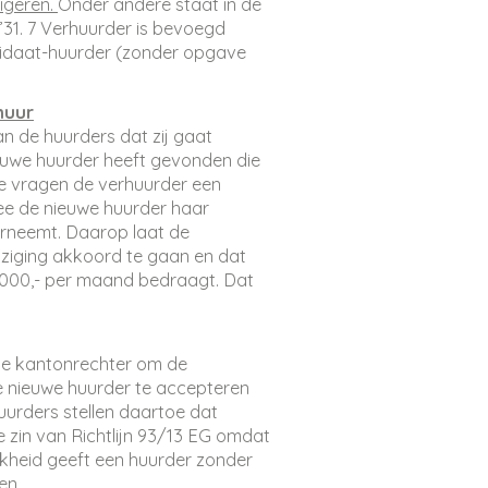
igeren.
Onder andere staat in de
’31. 7 Verhuurder is bevoegd
idaat-huurder (zonder opgave
huur
n de huurders dat zij gaat
ieuwe huurder heeft gevonden die
De vragen de verhuurder een
ee de nieuwe huurder haar
erneemt. Daarop laat de
jziging akkoord te gaan en dat
2.000,- per maand bedraagt. Dat
de kantonrechter om de
e nieuwe huurder te accepteren
urders stellen daartoe dat
 de zin van Richtlijn 93/13 EG omdat
jkheid geeft een huurder zonder
en.