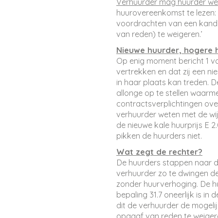
Verhuurder mag huurder we
huurovereenkomst te lezen: 
voordrachten van een kand
van reden) te weigeren.’
Nieuwe huurder, hogere 
Op enig moment bericht 1 va
vertrekken en dat zij een n
in haar plaats kan treden. 
allonge op te stellen waarm
contractsverplichtingen ov
verhuurder weten met de wi
de nieuwe kale huurprijs E 
pikken de huurders niet.
Wat zegt de rechter?
De huurders stappen naar 
verhuurder zo te dwingen d
zonder huurverhoging. De hu
bepaling 31.7 oneerlijk is in
dit de verhuurder de mogeli
opgaaf van reden te weiger