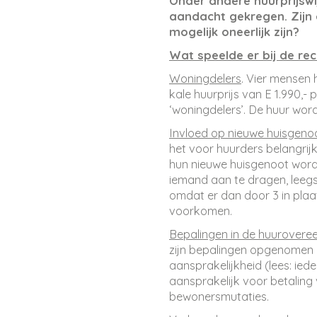
Onder andere huurprijsw
aandacht gekregen. Zijn
mogelijk oneerlijk zijn?
Wat speelde er bij de re
Woningdelers
. Vier mensen
kale huurprijs van E 1.990,
‘woningdelers’. De huur wor
Invloed op nieuwe huisgeno
het voor huurders belangrij
hun nieuwe huisgenoot word
iemand aan te dragen, leeg
omdat er dan door 3 in pla
voorkomen.
Bepalingen in de huurover
zijn bepalingen opgenomen 
aansprakelijkheid (lees: iede
aansprakelijk voor betaling 
bewonersmutaties.