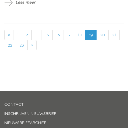
Lees meer
«
1
2
15
16
17
18
20
21
...
19
22
23
»
CONTACT
INSCHRIJVEN NIEUWSBRIEF
NIEUWSBRIEFARCHIEF